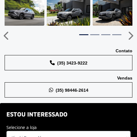
Anterior
Pr
Contato
(35) 3423-9222
Vendas
(35) 98446-2614
ESTOU INTERESSADO
Selecione a loja