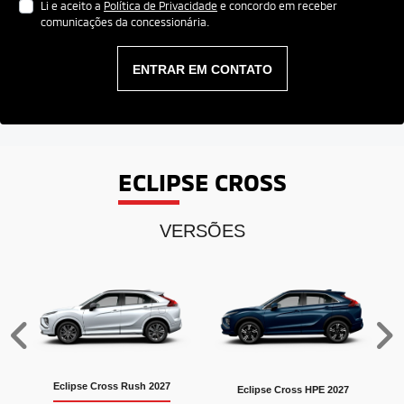
Li e aceito a
Política de Privacidade
e concordo em receber
comunicações da concessionária.
ENTRAR EM CONTATO
ECLIPSE CROSS
VERSÕES
Anterior
P
Eclipse Cross Rush 2027
Eclipse Cross HPE 2027