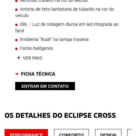
Aerofólio traseiro na cor do veículo
Antena de teto barbatana de tubarão na cor do
veículo
DRL - Luz de rodagem diurna em led integrada ao
farol
Emblema "Rush" na tampa traseira
Faróis halógenos
VER MAIS
FICHA TÉCNICA
ENTRAR EM CONTATO
OS DETALHES DO ECLIPSE CROSS
PERFORMANCE
CONFORTO
DESIGN
M