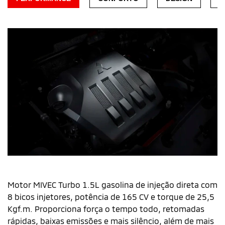
T
T
Motor Mivec Turbo
C
m
Motor MIVEC Turbo 1.5L gasolina de injeção direta com
ef
8 bicos injetores, potência de 165 CV e torque de 25,5
Kgf.m. Proporciona força o tempo todo, retomadas
rápidas, baixas emissões e mais silêncio, além de mais