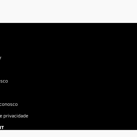
r
osco
 conosco
de privacidade
IT