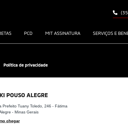
(35
RETAS
PCD
MIT ASSINATURA
SERVIÇOS E BEN
Política de privacidade
KI POUSO ALEGRE
 Prefeito Tuany Toledo, 246 - Fátima
Alegre - Minas Gerais
mo chegar