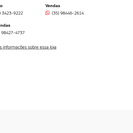
to
Vendas
) 3423-9222
(35) 98446-2614
endas
) 98427-4737
s informações sobre essa loja