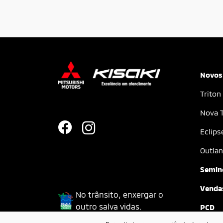
Novos
Triton
Nova T
Eclips
Outlan
Semin
Vendas
No trânsito, enxergar o
outro salva vidas.
PCD