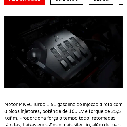
T
T
Motor Mivec Turbo
C
m
Motor MIVEC Turbo 1.5L gasolina de injeção direta com
ef
8 bicos injetores, potência de 165 CV e torque de 25,5
Kgf.m. Proporciona força o tempo todo, retomadas
rápidas, baixas emissões e mais silêncio, além de mais