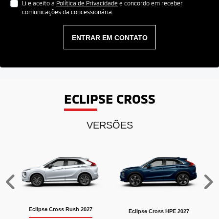
Li e aceito a
Política de Privacidade
e concordo em receber
comunicações da concessionária.
ENTRAR EM CONTATO
ECLIPSE CROSS
VERSÕES
Anterior
P
Eclipse Cross Rush 2027
Eclipse Cross HPE 2027