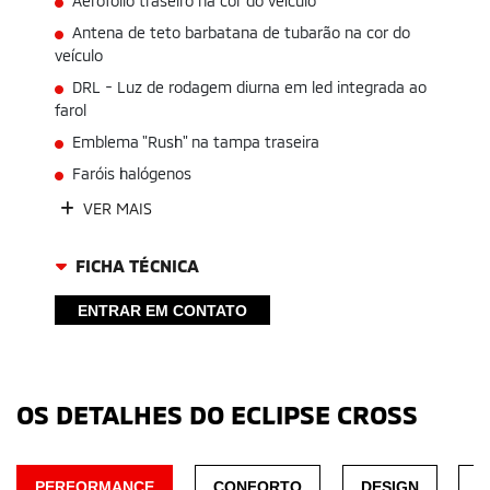
Aerofólio traseiro na cor do veículo
Antena de teto barbatana de tubarão na cor do
veículo
DRL - Luz de rodagem diurna em led integrada ao
farol
Emblema "Rush" na tampa traseira
Faróis halógenos
VER MAIS
FICHA TÉCNICA
ENTRAR EM CONTATO
OS DETALHES DO ECLIPSE CROSS
PERFORMANCE
CONFORTO
DESIGN
M