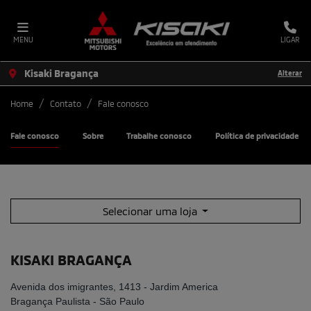
MENU
LIGAR
Kisaki Bragança
Alterar
Home
Contato
Fale conosco
Fale conosco
Sobre
Trabalhe conosco
Política de privacidade
Selecionar uma loja
KISAKI BRAGANÇA
Avenida dos imigrantes, 1413 - Jardim America
Bragança Paulista - São Paulo