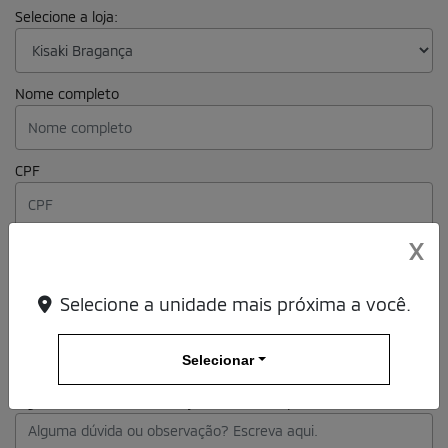
Selecione a loja:
Nome completo
CPF
X
Telefone
Selecione a unidade mais próxima a você.
E-mail
Selecionar
Alguma dúvida ou observação? Escreva aqui.