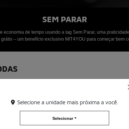
SEM PARAR
 e economia de tempo usando a tag Sem Parar, uma praticidade
 grátis – um benefício exclusivo MIT4YOU para começar bem c
ODAS
onta com as seguintes vantagens:
Estacione e saia sem str
Selecione a unidade mais próxima a você.
Economize tempo no c
Tenha descontos especia
Selecionar
o
Evite contato com dinhei