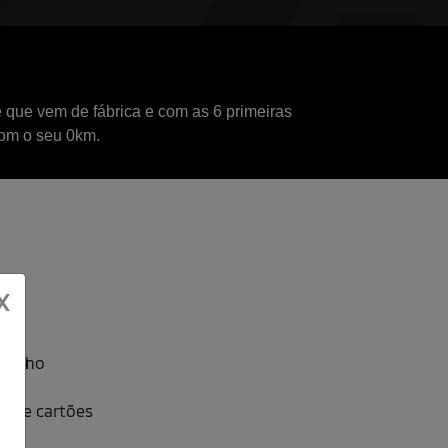
 que vem de fábrica e com as 6 primeiras
om o seu 0km.
X
ess
aminho
is
ro e cartões