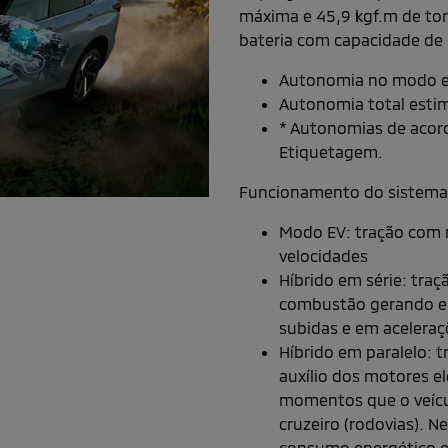
máxima e 45,9 kgf.m de tor
bateria com capacidade de
Autonomia no modo el
Autonomia total esti
* Autonomias de acor
Etiquetagem.
Funcionamento do sistema 
Modo EV: tração com m
velocidades
Híbrido em série: tra
combustão gerando ene
subidas e em aceleraç
Híbrido em paralelo:
auxílio dos motores e
momentos que o veícu
cruzeiro (rodovias). N
consumo energético e