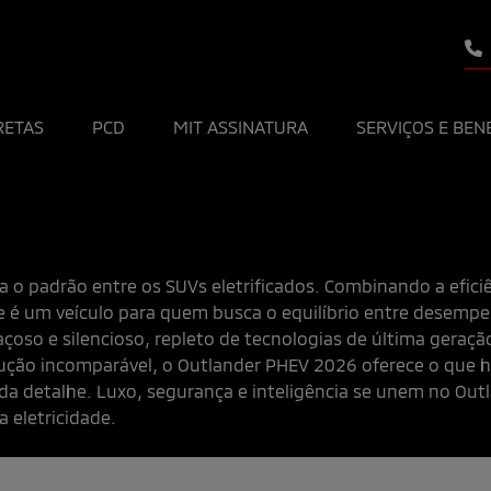
RETAS
PCD
MIT ASSINATURA
SERVIÇOS E BEN
a o padrão entre os SUVs eletrificados. Combinando a efici
 é um veículo para quem busca o equilíbrio entre desempen
çoso e silencioso, repleto de tecnologias de última geraçã
ução incomparável, o Outlander PHEV 2026 oferece o que 
a detalhe. Luxo, segurança e inteligência se unem no Outla
 eletricidade.