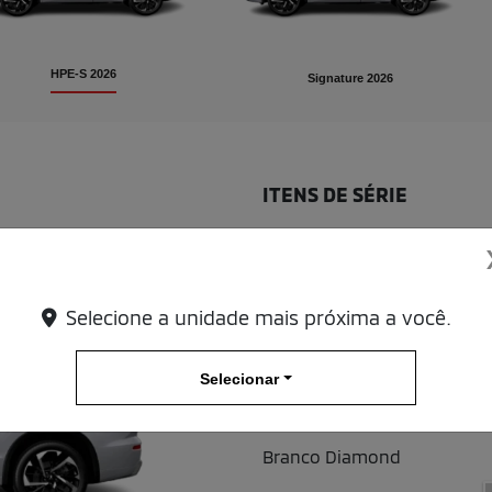
HPE-S 2026
Signature 2026
ITENS DE SÉRIE
Aerofólio traseiro na cor preta
Emblemas PHEV nas portas di
Faróis e lanternas traseiras e
Selecione a unidade mais próxima a você.
Faróis com ajustes elétricos 
Grade dianteira na cor preto
Selecionar
VER MAIS
Branco Diamond