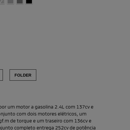
FOLDER
plug-in
por um motor a gasolina 2.4L com 137cv e
onjunto com dois motores elétricos, um
gf.m de torque e um traseiro com 136cv e
onjunto completo entrega 252cv de potência