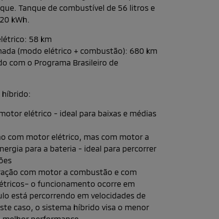
que. Tanque de combustível de 56 litros e
 20 kWh.
étrico: 58 km
mada (modo elétrico + combustão): 680 km
do com o Programa Brasileiro de
híbrido:
otor elétrico - ideal para baixas e médias
ção com motor elétrico, mas com motor a
rgia para a bateria - ideal para percorrer
ões
 tração com motor a combustão e com
létricos– o funcionamento ocorre em
lo está percorrendo em velocidades de
este caso, o sistema híbrido visa o menor
 melhor performance.