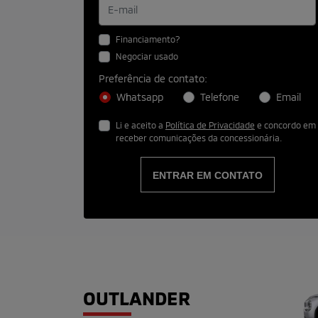
Financiamento?
Negociar usado
Preferência de contato:
Whatsapp
Telefone
Email
Li e aceito a
Política de Privacidade
e concordo em
receber comunicações da concessionária.
ENTRAR EM CONTATO
OUTLANDER