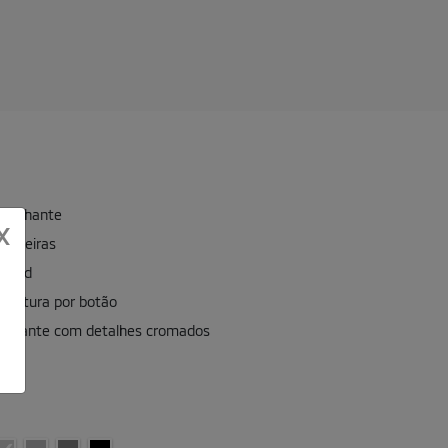
 brilhante
X
anteiras
m led
de altura por botão
 brilhante com detalhes cromados