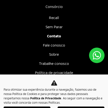
Consórcio
Recall
Sem Parar
Contato
Fale conosco
Sobre
Trabalhe conosco
Política de privacidade
Mundo MIT
Para otimizar sua experiência durante a navegação, fazemos uso de
nossa Política de Cookies e para proteger seus dados pessoais
No trânsito, enxergar o outro salva vidas.
respeitamos nossa
Política de Privacidade
. Ao seguir com a navegação e
visita você concorda com nossas Políticas.