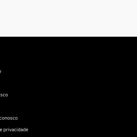
r
osco
 conosco
de privacidade