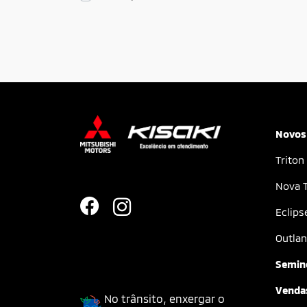
Novos
Triton
Nova T
Eclips
Outlan
Semin
Vendas
No trânsito, enxergar o